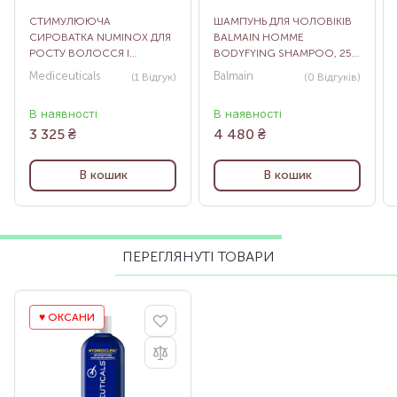
СТИМУЛЮЮЧА
ШАМПУНЬ ДЛЯ ЧОЛОВІКІВ
СИРОВАТКА NUMINOX ДЛЯ
BALMAIN HOMME
РОСТУ ВОЛОССЯ І
BODYFYING SHAMPOO, 250
ЗДОРОВ’Я ШКІРИ ГОЛОВИ
МЛ
Mediceuticals
Balmain
(1
Відгук
)
(0
Відгуків
)
ДЛЯ ЧОЛОВІКІВ, 250 МЛ
В наявності
В наявності
3 325
₴
4 480
₴
В кошик
В кошик
ПЕРЕГЛЯНУТІ ТОВАРИ
♥️ ОКСАНИ