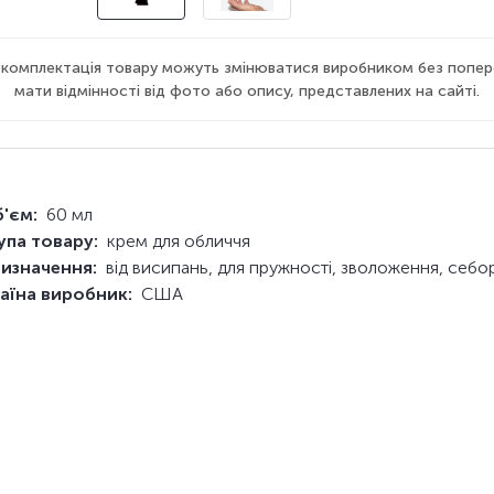
а комплектація товару можуть змінюватися виробником без попер
мати відмінності від фото або опису, представлених на сайті.
'єм:
60 мл
упа товару:
крем для обличчя
изначення:
від висипань, для пружності, зволоження, себо
аїна виробник:
США