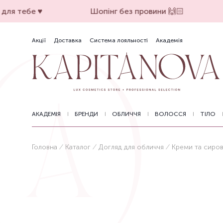
ля тебе ♥️
Шопінг без провини 🙌🏻
Акції
Доставка
Система лояльності
Академія
АКАДЕМІЯ
БРЕНДИ
ОБЛИЧЧЯ
ВОЛОССЯ
ТІЛО
Головна
Каталог
Догляд для обличчя
Креми та сиро