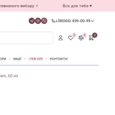
вненого вибору ⚡️
Все для тебе ♥️
+38(066) 499-00-99
+38(066) 499-00-99
Для замовлень на сайті
0
0
0
+38(099) 069-90-00
Магазин Київ
+38(050) 501-71-71
Магазин Харків
ОРИ
АКЦІЇ
-75% OFF
КОНТАКТИ
Оформлення замовлень на сайті
цілодобово, зв'язатися з нами можна з
11.00 до 19.00
eam, 60 мл