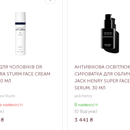
ДЛЯ ЧОЛОВІКІВ DR.
АНТИВІКОВА ОСВІТЛЮ
RA STURM FACE CREAM
СИРОВАТКА ДЛЯ ОБЛИ
50 МЛ
JACK HENRY SUPER FACE
SERUM, 30 МЛ
ara Sturm
jack henry
в наявності
В наявності
ук
)
(0
Відгуків
)
₴
3 441
₴