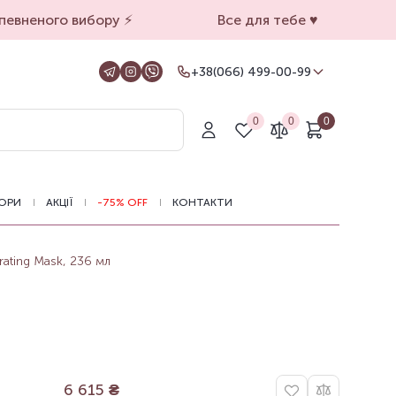
евненого вибору ⚡️
Все для тебе ♥️
+38(066) 499-00-99
+38(066) 499-00-99
Для замовлень на сайті
0
0
0
+38(099) 069-90-00
Магазин Київ
+38(050) 501-71-71
Магазин Харків
ОРИ
АКЦІЇ
-75% OFF
КОНТАКТИ
Оформлення замовлень на сайті
цілодобово, зв'язатися з нами можна з
11.00 до 19.00
ating Mask, 236 мл
6 615
₴