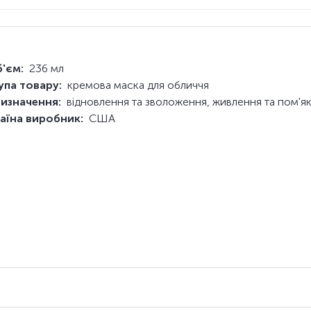
'єм:
236 мл
упа товару:
кремова маска для обличчя
изначення:
відновлення та зволоження, живлення та пом'я
аїна виробник:
США