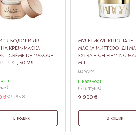
ИР ЛЬОДОВИКІВ
МУЛЬТИФУНКЦІОНАЛЬ
НА КРЕМ-МАСКА
МАСКА МИТТЄВОЇ ДІЇ MA
NT CRÈME DE MASQUE
EXTRA RICH FIRMING MAS
TUEUSE, 50 МЛ
МЛ
MARGY'S
ності
В наявності
ків
)
(5
Відгуків
)
0
₴
32 785 ₴
9 900
₴
В кошик
В кошик