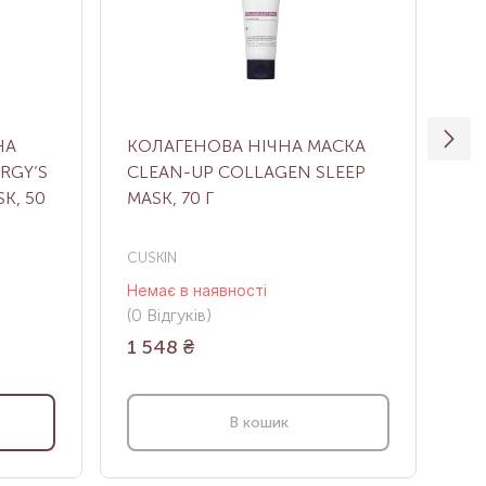
НА
КОЛАГЕНОВА НІЧНА МАСКА
МУ
RGY’S
CLEAN-UP COLLAGEN SLEEP
KO
K, 50
MASK, 70 Г
CUSKIN
HO
Немає в наявності
Нем
(0
Відгуків
)
(0
В
1 548
₴
3 
В кошик