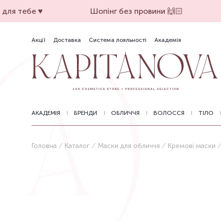
ля тебе ♥️
Шопінг без провини 🙌🏻
Акції
Доставка
Система лояльності
Академія
АКАДЕМІЯ
БРЕНДИ
ОБЛИЧЧЯ
ВОЛОССЯ
ТІЛО
Головна
Каталог
Маски для обличчя
Кремові маски