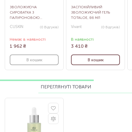
ЗВОЛОЖУЮЧА
ЗАСПОКІЙЛИВИЙ
СИРОВАТКА З
ЗВОЛОЖУЮЧИЙ ГЕЛЬ
ГІАЛУРОНОВОЮ
TOTALOE, 86 МЛ
КИСЛОТОЮ CLEAN-UP
CUSKIN
Vivant
(0
Відгуків
)
(0
Відгуків
)
HYALURONIC 15 SERUM, 30
МЛ
Немає в наявності
В наявності
1 962
₴
3 410
₴
В кошик
В кошик
ПЕРЕГЛЯНУТІ ТОВАРИ