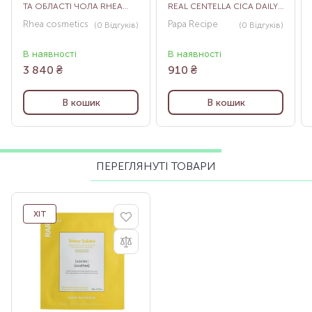
ТА ОБЛАСТІ ЧОЛА RHEA
REAL CENTELLA CICA DAILY
4EYES MASK, 4Х10 МЛ
QUICK COOLING MASK, 30
Rhea cosmetics
Papa Recipe
(0
Відгуків
)
(0
Відгуків
)
ШТ
В наявності
В наявності
3 840
₴
910
₴
В кошик
В кошик
ПЕРЕГЛЯНУТІ ТОВАРИ
ХІТ