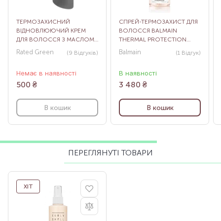
ТЕРМОЗАХИСНИЙ
СПРЕЙ-ТЕРМОЗАХИСТ ДЛЯ
ВІДНОВЛЮЮЧИЙ КРЕМ
ВОЛОССЯ BALMAIN
ДЛЯ ВОЛОССЯ З МАСЛОМ
THERMAL PROTECTION
ШИ REAL SHEA LEAVE-IN
SPRAY, 200 МЛ
Rated Green
Balmain
(9
Відгуків
)
(1
Відгук
)
TREATMENT, 50 МЛ
Немає в наявності
В наявності
500
₴
3 480
₴
В кошик
В кошик
ПЕРЕГЛЯНУТІ ТОВАРИ
ХІТ