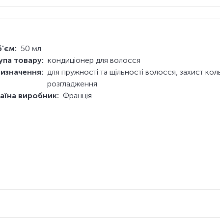
'єм:
50 мл
упа товару:
кондиціонер для волосся
изначення:
для пружності та щільності волосся, захист кол
розгладження
аїна виробник:
Франція