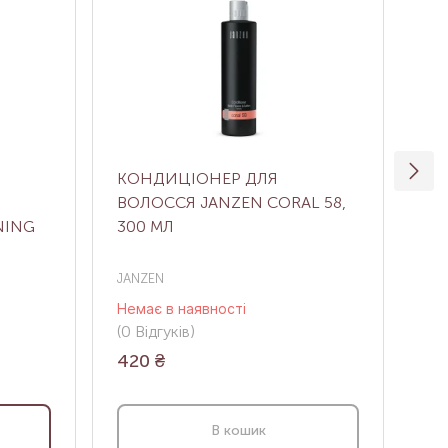
КОНДИЦІОНЕР ДЛЯ
ЗВ
ВОЛОССЯ JANZEN CORAL 58,
КО
NING
300 МЛ
ЖІ
JANZEN
Med
Немає в наявності
В н
(0
Відгуків
)
(0
В
420
₴
4 
В кошик