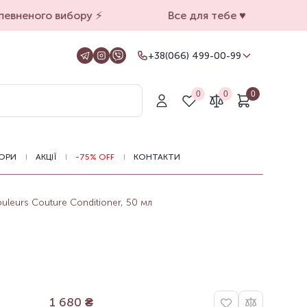
евненого вибору ⚡️
Все для тебе ♥️
+38(066) 499-00-99
+38(066) 499-00-99
Для замовлень на сайті
0
0
0
+38(099) 069-90-00
Магазин Київ
+38(050) 501-71-71
Магазин Харків
ОРИ
АКЦІЇ
-75% OFF
КОНТАКТИ
Оформлення замовлень на сайті
цілодобово, зв'язатися з нами можна з
11.00 до 19.00
eurs Couture Conditioner, 50 мл
1 680
₴