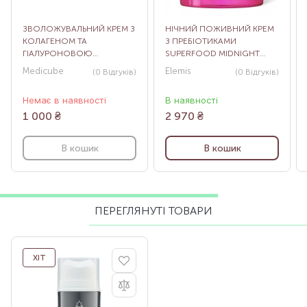
ЗВОЛОЖУВАЛЬНИЙ КРЕМ З
НІЧНИЙ ПОЖИВНИЙ КРЕМ
КОЛАГЕНОМ ТА
З ПРЕБІОТИКАМИ
ГІАЛУРОНОВОЮ
SUPERFOOD MIDNIGHT
КИСЛОТОЮ MEDICUBE
FACIAL, 50 МЛ
Medicube
Elemis
(0
Відгуків
)
(0
Відгуків
)
TRIPLE COLLAGEN CREAM
4.0, 50 МЛ
Немає в наявності
В наявності
1 000
₴
2 970
₴
В кошик
В кошик
ПЕРЕГЛЯНУТІ ТОВАРИ
ХІТ