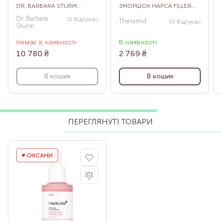
DR. BARBARA STURM
ЗМОРШОК HAPCA FILLER
CLARIFYING SERUM, 30 МЛ
ANTI-WRINKLE &
Dr. Barbara
(0
Відгуків
)
Theramid
(0
Відгуків
)
HYDRATING HA TREATMENT,
Sturm
30 МЛ
Немає в наявності
В наявності
10 780
₴
2 769
₴
В кошик
В кошик
ПЕРЕГЛЯНУТІ ТОВАРИ
♥️ ОКСАНИ