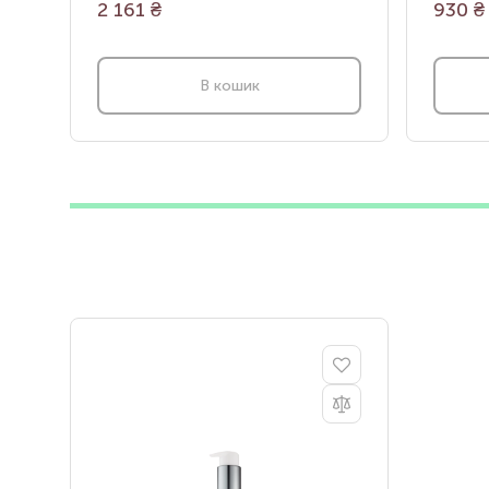
2 161
₴
930
₴
В кошик