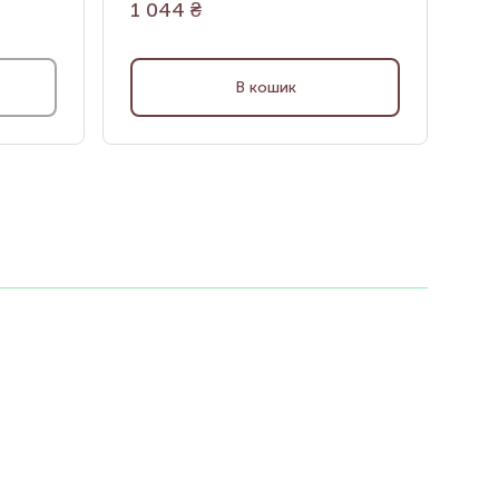
1 044
₴
1 
В кошик