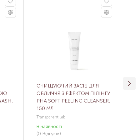
ОЧИЩУЮЧИЙ ЗАСІБ ДЛЯ
ПО
ТОЮ
ОБЛИЧЧЯ З ЕФЕКТОМ ПІЛІНГУ
ВМ
WASH,
PHA SOFT PEELING CLEANSER,
SU
150 МЛ
15
Transparent Lab
HO
В наявності
В н
(0
Відгуків
)
(0
В