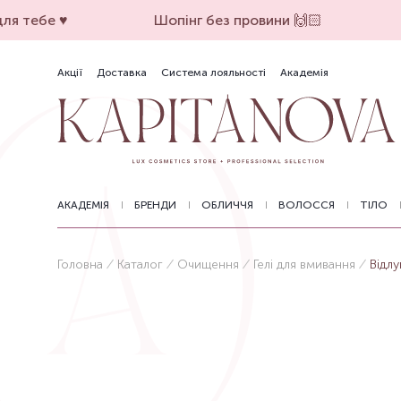
я тебе ♥️
Шопінг без провини 🙌🏻
Акції
Доставка
Система лояльності
Академія
АКАДЕМІЯ
БРЕНДИ
ОБЛИЧЧЯ
ВОЛОССЯ
ТІЛО
Головна
Каталог
Очищення
Гелі для вмивання
Відл