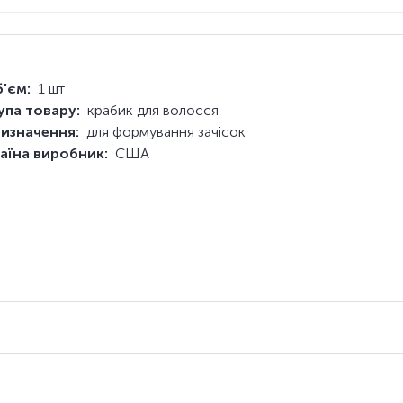
'єм:
1 шт
упа товару:
крабик для волосся
изначення:
для формування зачісок
аїна виробник:
США