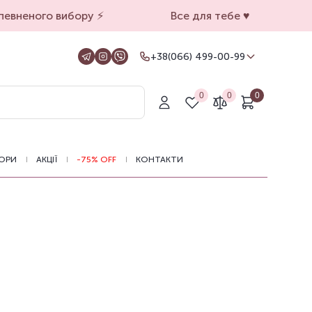
евненого вибору ⚡️
Все для тебе ♥️
+38(066) 499-00-99
+38(066) 499-00-99
Для замовлень на сайті
0
0
0
+38(099) 069-90-00
Магазин Київ
+38(050) 501-71-71
Магазин Харків
ОРИ
АКЦІЇ
-75% OFF
КОНТАКТИ
Оформлення замовлень на сайті
цілодобово, зв'язатися з нами можна з
11.00 до 19.00