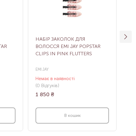
НАБІР ЗАКОЛОК ДЛЯ
КР
TAR
ВОЛОССЯ EMI JAY POPSTAR
JA
CLIPS IN PINK FLUTTERS
CO
FO
EMI JAY
EMI
Немає в наявності
Нем
(0
Відгуків
)
(0
В
1 850
₴
1 
В кошик