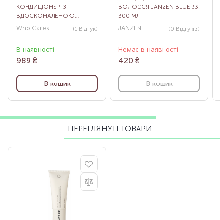
КОНДИЦІОНЕР ІЗ
ВОЛОССЯ JANZEN BLUE 33,
ВДОСКОНАЛЕНОЮ
300 МЛ
ФОРМУЛОЮ WHO СARES
Who Cares
JANZEN
(1
Відгук
)
(0
Відгуків
)
CONDITIONER 2.0
FUNDAMENTAL REPAIR, 300
В наявності
Немає в наявності
МЛ
989
₴
420
₴
В кошик
В кошик
ПЕРЕГЛЯНУТІ ТОВАРИ