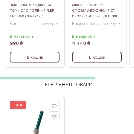
ЗМІННІ КАРТРИДЖІ ДЛЯ
МІКРОБІОМ-КРЕМ,
ТОЧНОГО ГОЛІННЯ FLER
СПОВІЛЬНЮЮЧИЙ РІСТ
PRECISION RAZOR
ВОЛОССЯ ПІСЛЯ ДЕПІЛЯЦІЇ
CARTRIDGES, 4 ШТ
RHEA SILK [MI], 200 МЛ
Fler
Rhea cosmetics
(0
Відгуків
)
(0
Відгуків
)
В наявності
В наявності
990
₴
4 440
₴
В кошик
В кошик
ПЕРЕГЛЯНУТІ ТОВАРИ
-30%