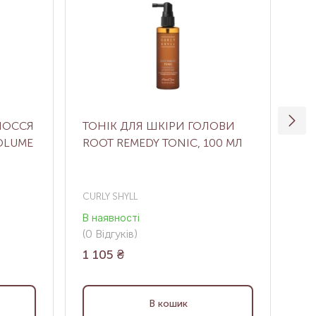
ЛОССЯ
ТОНІК ДЛЯ ШКІРИ ГОЛОВИ
АК
OLUME
ROOT REMEDY TONIC, 100 МЛ
CU
20
CURLY SHYLL
DA
В наявності
В н
(0
Відгуків
)
(1
В
1 105
₴
1 
В кошик