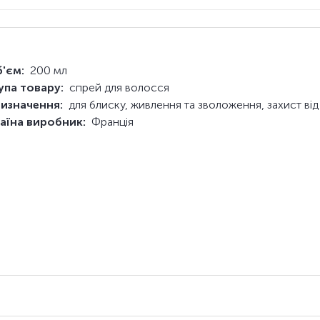
'єм:
200 мл
упа товару:
спрей для волосся
изначення:
для блиску, живлення та зволоження, захист від
аїна виробник:
Франція