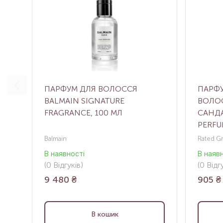
ПАРФУМ ДЛЯ ВОЛОССЯ
ПАРФ
BALMAIN SIGNATURE
ВОЛОС
FRAGRANCE, 100 МЛ
САНД
PERFU
Balmain
Rated G
В наявності
В наяв
(0
Відгуків
)
(0
Відгу
9 480
₴
905
₴
В кошик