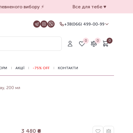
вненого вибору ⚡️
Все для тебе ♥️
+38(066) 499-00-99
+38(066) 499-00-99
Для замовлень на сайті
0
0
0
+38(099) 069-90-00
Магазин Київ
+38(050) 501-71-71
Магазин Харків
ОРИ
АКЦІЇ
-75% OFF
КОНТАКТИ
Оформлення замовлень на сайті
цілодобово, зв'язатися з нами можна з
11.00 до 19.00
ay, 200 мл
3 480
₴