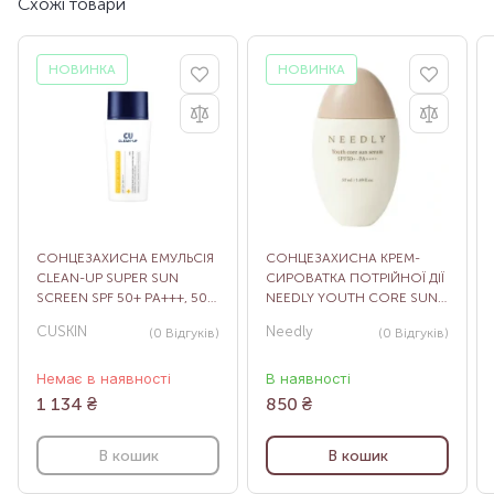
Схожі товари
НОВИНКА
НОВИНКА
СОНЦЕЗАХИСНА ЕМУЛЬСІЯ
СОНЦЕЗАХИСНА КРЕМ-
CLEAN-UP SUPER SUN
СИРОВАТКА ПОТРІЙНОЇ ДІЇ
SCREEN SPF 50+ PA+++, 50
NEEDLY YOUTH CORE SUN
МЛ
SERUM SPF 50+ PA++++, 50
CUSKIN
Needly
(0
Відгуків
)
(0
Відгуків
)
МЛ
Немає в наявності
В наявності
1 134
₴
850
₴
В кошик
В кошик