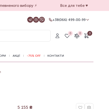
евненого вибору ⚡️
Все для тебе ♥️
+38(066) 499-00-99
+38(066) 499-00-99
Для замовлень на сайті
0
0
0
+38(099) 069-90-00
Магазин Київ
+38(050) 501-71-71
Магазин Харків
ОРИ
АКЦІЇ
-75% OFF
КОНТАКТИ
Оформлення замовлень на сайті
цілодобово, зв'язатися з нами можна з
11.00 до 19.00
л
5 155
₴