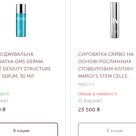
ОДЖУВАЛЬНА
СИРОВАТКА CЯЙВО НА
АТКА QMS DERMA
ОСНОВІ РОСЛИННИХ
T DENSITY STRUCTURE
СТОВБУРОВИХ КЛІТИН
 SERUM, 30 МЛ
MARGY’S STEM CELLS
ILLUMINATING SERUM, 3
MARGY'S
ності
Немає в наявності
ків
)
(0
Відгуків
)
0
₴
23 500
₴
В кошик
В кошик