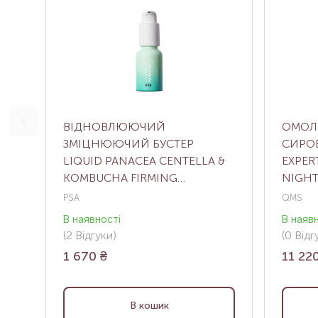
ВІДНОВЛЮЮЧИЙ
ОМОЛ
ЗМІЦНЮЮЧИЙ БУСТЕР
СИРОВ
LIQUID PANACEA CENTELLA &
EXPER
KOMBUCHA FIRMING
NIGHT
RECOVERY BOOSTER, 15 МЛ
PSA
QMS
В наявності
В наяв
(2
Відгуки
)
(0
Відгу
1 670
₴
11 22
В кошик