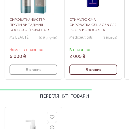
СИРОВАТКА-БУСТЕР
СТИМУЛЮЮЧА
ПРОТИ ВИПАДІННЯ
СИРОВАТКА CELLAGEN ДЛЯ
ВОЛОССЯ (+30%) HAIR
РОСТУ ВОЛОССЯ ТА
ACTIVATING SERUM, 120 МЛ
ЗДОРОВ’Я ШКІРИ ГОЛОВИ
M2 BEAUTÉ
Mediceuticals
(0
Відгуків
)
(1
Відгук
)
У ЖІНОК, 125 МЛ
Немає в наявності
В наявності
6 000
₴
2 005
₴
В кошик
В кошик
ПЕРЕГЛЯНУТІ ТОВАРИ