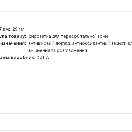
'єм:
29 мл
упа товару:
сироватка для переорбітальної зони
изначення:
антивіковий догляд, антиоксидантний захист, д
зміцнення та розгладження
аїна виробник:
США