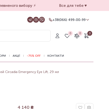
вненого вибору ⚡️
Все для тебе ♥️
+38(066) 499-00-99
+38(066) 499-00-99
Для замовлень на сайті
0
0
0
+38(099) 069-90-00
Магазин Київ
+38(050) 501-71-71
Магазин Харків
ОРИ
АКЦІЇ
-75% OFF
КОНТАКТИ
Оформлення замовлень на сайті
цілодобово, зв'язатися з нами можна з
11.00 до 19.00
й Circadia Emergency Eye Lift, 29 мл
4 140
₴