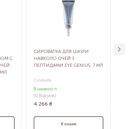
СИРОВАТКА ДЛЯ ШКІРИ
ЗВ
НОМ С
НАВКОЛО ОЧЕЙ З
ДЛ
ОЧЕЙ
ПЕПТИДАМИ EYE GENIUS, 7 МЛ
EL
 МЛ
М
Cosmedix
Rare
В наявності
В н
(0
Відгуків
)
(0
В
4 266
₴
2 
В кошик