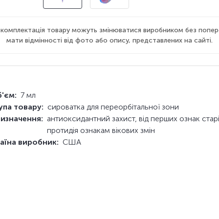
а комплектація товару можуть змінюватися виробником без попер
мати відмінності від фото або опису, представлених на сайті.
'єм:
7 мл
упа товару:
сироватка для переорбітальної зони
изначення:
антиоксидантний захист, від перших ознак старі
протидія ознакам вікових змін
аїна виробник:
США