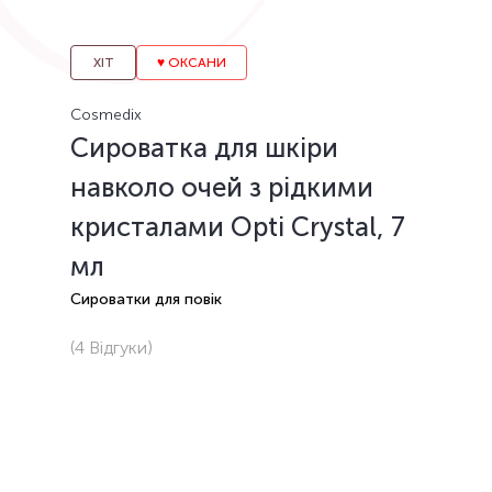
ХІТ
♥️ ОКСАНИ
Cosmedix
Сироватка для шкіри
навколо очей з рідкими
кристалами Opti Crystal, 7
мл
Сироватки для повік
(4
Відгуки
)