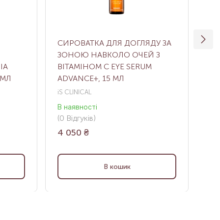
СИРОВАТКА ДЛЯ ДОГЛЯДУ ЗА
ВІ
ЗОНОЮ НАВКОЛО ОЧЕЙ З
ДЛ
IA
ВІТАМІНОМ С EYE SERUM
MA
 МЛ
ADVANCE+, 15 МЛ
RE
iS CLINICAL
MA
В наявності
В н
(0
Відгуків
)
(0
В
4 050
₴
11
В кошик