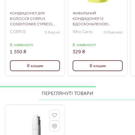
КОНДИЦІОНЕР ДЛЯ
ЖИВИЛЬНИЙ
ВОЛОССЯ CORPUS
КОНДИЦІОНЕР ІЗ
CONDITIONER CYPRESS,
ВДОСКОНАЛЕНОЮ
266 МЛ
ФОРМУЛОЮ WHO СARES
CORPUS
Who Cares
(1
Відгук
)
(0
Відгуків
)
CONDITIONER 2.0
FUNDAMENTAL REPAIR, 75
В наявності
В наявності
МЛ
1 550
₴
329
₴
В кошик
В кошик
ПЕРЕГЛЯНУТІ ТОВАРИ