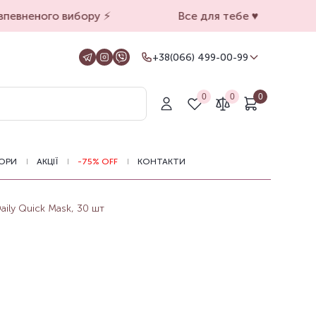
евненого вибору ⚡️
Все для тебе ♥️
+38(066) 499-00-99
+38(066) 499-00-99
Для замовлень на сайті
0
0
0
+38(099) 069-90-00
Магазин Київ
+38(050) 501-71-71
Магазин Харків
ОРИ
АКЦІЇ
-75% OFF
КОНТАКТИ
Оформлення замовлень на сайті
цілодобово, зв'язатися з нами можна з
11.00 до 19.00
ily Quick Mask, 30 шт