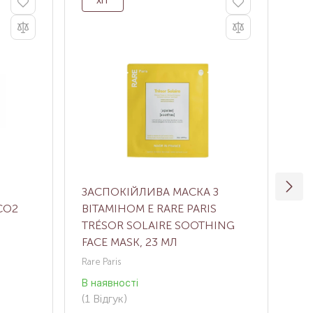
ХІТ
ЗАСПОКІЙЛИВА МАСКА З
ТК
CO2
ВІТАМІНОМ Е RARE PARIS
МА
TRÉSOR SOLAIRE SOOTHING
SO
FACE MASK, 23 МЛ
Rare Paris
CUS
В наявності
В н
(1
Відгук
)
(1
В