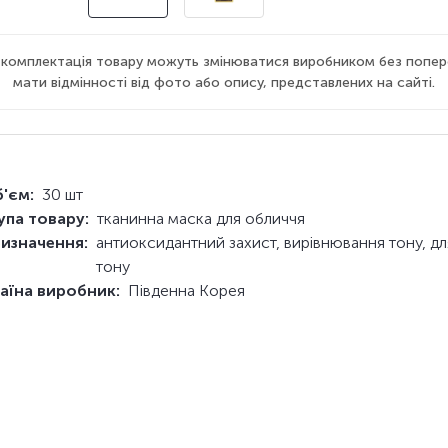
а комплектація товару можуть змінюватися виробником без попер
мати відмінності від фото або опису, представлених на сайті.
'єм:
30 шт
упа товару:
тканинна маска для обличчя
изначення:
антиоксидантний захист, вирівнювання тону, дл
тону
аїна виробник:
Південна Корея