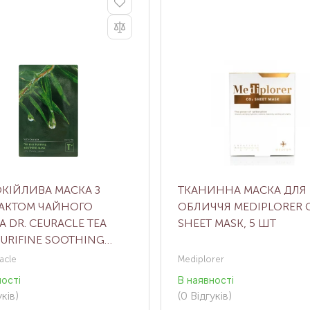
КІЙЛИВА МАСКА З
ТКАНИННА МАСКА ДЛЯ
РАКТОМ ЧАЙНОГО
ОБЛИЧЧЯ MEDIPLORER 
А DR. CEURACLE TEA
SHEET MASK, 5 ШТ
PURIFINE SOOTHING
 23 МЛ
acle
Mediplorer
ності
В наявності
ків
)
(0
Відгуків
)