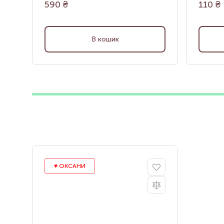
590
₴
110
₴
В кошик
♥️ ОКСАНИ