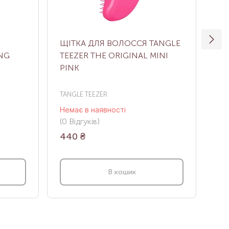
ЩІТКА ДЛЯ ВОЛОССЯ TANGLE
ЩІ
ING
TEEZER THE ORIGINAL MINI
BA
PINK
TANGLE TEEZER
Bal
Немає в наявності
В н
(0
Відгуків
)
(0
В
440
₴
9 
В кошик