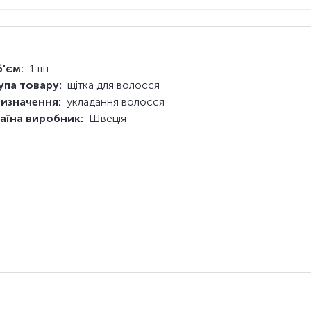
'єм:
1 шт
упа товару:
щітка для волосся
изначення:
укладання волосся
аїна виробник:
Швеція