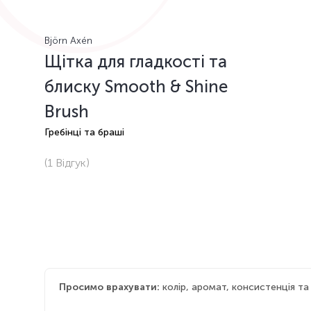
Björn Axén
Щітка для гладкості та
блиску Smooth & Shine
Brush
Гребінці та браші
(1
Відгук
)
Просимо врахувати:
колір, аромат, консистенція т