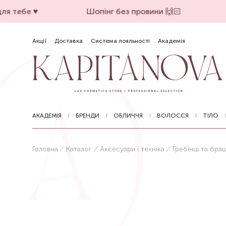
я тебе ♥️
Шопінг без провини 🙌🏻
Акції
Доставка
Система лояльності
Академія
АКАДЕМІЯ
БРЕНДИ
ОБЛИЧЧЯ
ВОЛОССЯ
ТІЛО
Головна
Каталог
Аксесуари і техніка
Гребінці та браш