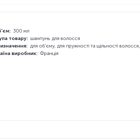
'єм:
300 мл
упа товару:
шампунь для волосся
изначення:
для об'єму, для пружності та щільності волосс
аїна виробник:
Франція