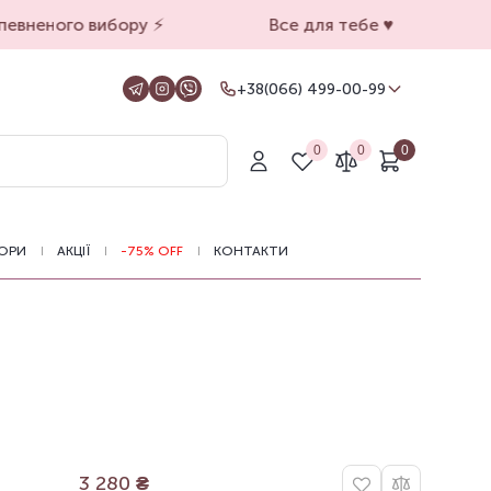
евненого вибору ⚡️
Все для тебе ♥️
+38(066) 499-00-99
+38(066) 499-00-99
Для замовлень на сайті
0
0
0
+38(099) 069-90-00
Магазин Київ
+38(050) 501-71-71
Магазин Харків
ОРИ
АКЦІЇ
-75% OFF
КОНТАКТИ
Оформлення замовлень на сайті
цілодобово, зв'язатися з нами можна з
11.00 до 19.00
3 280
₴