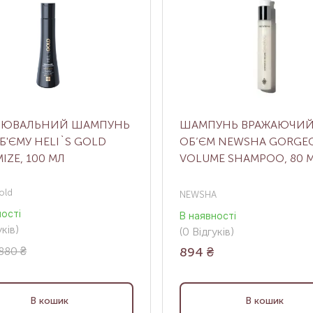
НЮВАЛЬНИЙ ШАМПУНЬ
ШАМПУНЬ ВРАЖАЮЧИ
Б'ЄМУ HELI`S GOLD
ОБ’ЄМ NEWSHA GORGE
IZE, 100 МЛ
VOLUME SHAMPOO, 80 
old
NEWSHA
ності
В наявності
ків
)
(0
Відгуків
)
880 ₴
894
₴
В кошик
В кошик