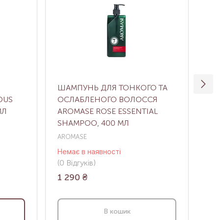
Й
ШАМПУНЬ ДЛЯ ТОНКОГО ТА
ША
OUS
ОСЛАБЛЕНОГО ВОЛОССЯ
ОБ
МЛ
AROMASE ROSE ESSENTIAL
VO
SHAMPOO, 400 МЛ
AROMASE
NE
Немає в наявності
В н
(0
Відгуків
)
(0
В
1 290
₴
1 
В кошик