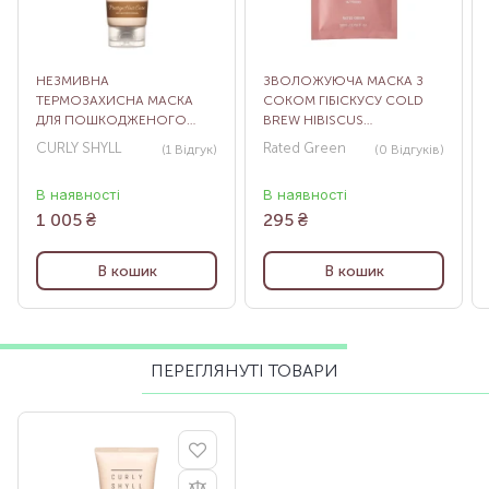
НЕЗМИВНА
ЗВОЛОЖУЮЧА МАСКА З
ТЕРМОЗАХИСНА МАСКА
СОКОМ ГІБІСКУСУ COLD
ДЛЯ ПОШКОДЖЕНОГО
BREW HIBISCUS
ВОЛОССЯ HAIR CURE
MOISTURIZING SCALP PACK,
CURLY SHYLL
Rated Green
(1
Відгук
)
(0
Відгуків
)
MASK, 100 МЛ
50 МЛ
В наявності
В наявності
1 005
₴
295
₴
В кошик
В кошик
ПЕРЕГЛЯНУТІ ТОВАРИ