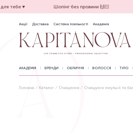
ля тебе ♥️
Шопінг без провини 🙌🏻
Акції
Доставка
Система лояльності
Академія
АКАДЕМІЯ
БРЕНДИ
ОБЛИЧЧЯ
ВОЛОССЯ
ТІЛО
Головна
Каталог
Очищення
Очищуючі емульсії та ба