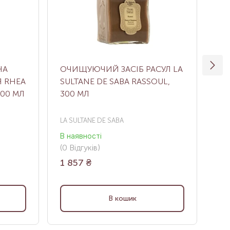
НА
ОЧИЩУЮЧИЙ ЗАСІБ РАСУЛ LA
ОЧ
Я RHEA
SULTANE DE SABA RASSOUL,
MI
200 МЛ
300 МЛ
CL
LA SULTANE DE SABA
Dr.
В наявності
Нем
(0
Відгуків
)
(0
В
1 857
₴
2 
В кошик