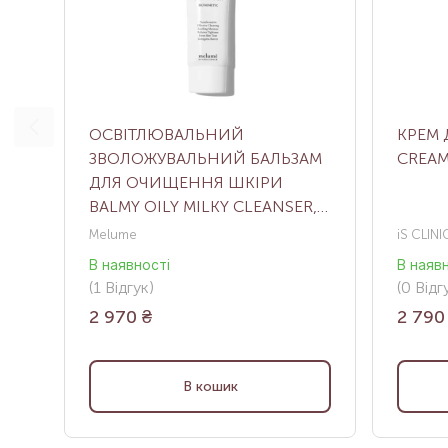
ОСВІТЛЮВАЛЬНИЙ
КРЕМ
ЗВОЛОЖУВАЛЬНИЙ БАЛЬЗАМ
CREAM
ДЛЯ ОЧИЩЕННЯ ШКІРИ
BALMY OILY MILKY CLEANSER,
125 МЛ
Melume
iS CLINI
В наявності
В наяв
(1
Відгук
)
(0
Відгу
2 970
₴
2 790
В кошик