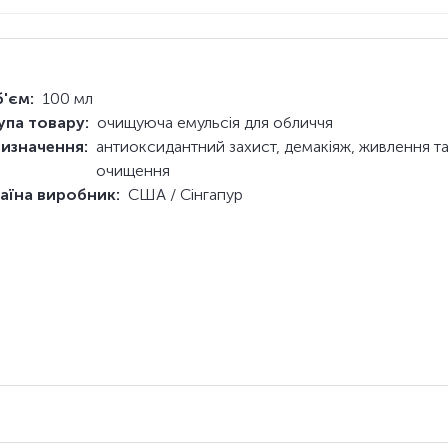
'єм:
100 мл
упа товару:
очищуюча емульсія для обличчя
изначення:
антиоксидантний захист, демакіяж, живлення т
очищення
аїна виробник:
США / Сінгапур