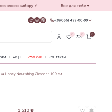
вненого вибору ⚡️
Все для тебе ♥️
+38(066) 499-00-99
+38(066) 499-00-99
Для замовлень на сайті
0
0
0
+38(099) 069-90-00
Магазин Київ
+38(050) 501-71-71
Магазин Харків
ОРИ
АКЦІЇ
-75% OFF
КОНТАКТИ
Оформлення замовлень на сайті
цілодобово, зв'язатися з нами можна з
11.00 до 19.00
a Honey Nourishing Cleanser, 100 мл
1 610
₴