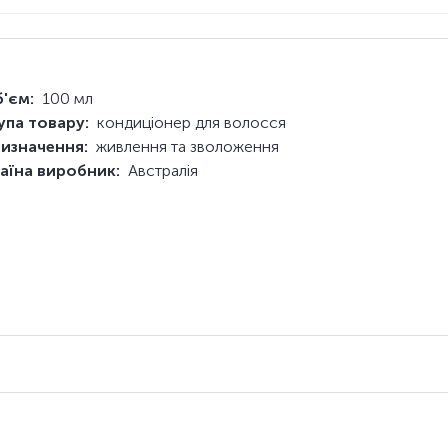
'єм:
100 мл
упа товару:
кондиціонер для волосся
изначення:
живлення та зволоження
аїна виробник:
Австралія