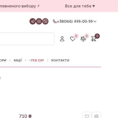
евненого вибору ⚡️
Все для тебе ♥️
+38(066) 499-00-99
+38(066) 499-00-99
Для замовлень на сайті
0
0
0
+38(099) 069-90-00
Магазин Київ
+38(050) 501-71-71
Магазин Харків
ОРИ
АКЦІЇ
-75% OFF
КОНТАКТИ
Оформлення замовлень на сайті
цілодобово, зв'язатися з нами можна з
11.00 до 19.00
л
710
₴