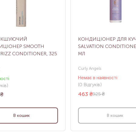
ЯКШУЮЧИЙ
КОНДИЦІОНЕР ДЛЯ КУЧ
ИЦІОНЕР SMOOTH
SALVATION CONDITIONE
FRIZZ CONDITIONER, 325
МЛ
Curly Angels
E
Немає в наявності
ності
(0
Відгуків
)
ків
)
463
₴
₴
925 ₴
В кошик
В кошик