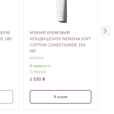
ЕРІВ
М’ЯКИЙ КРЕМОВИЙ
ТО
R, 180
КОНДИЦІОНЕР NEWSHA SOFT
ВО
COTTON CONDITIONER, 150
TR
МЛ
20
NEWSHA
DA
В наявності
В н
(1
Відгук
)
(0
В
1 530
₴
1 
В кошик