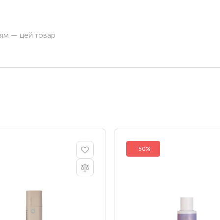
ням — цей товар
-50%