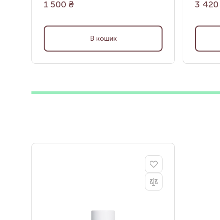
1 500
₴
3 420
В кошик