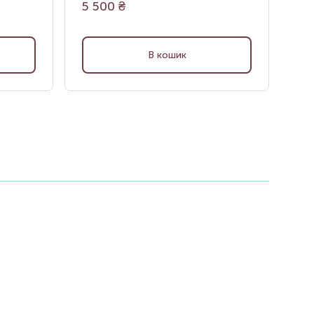
5 500
₴
1 
В кошик