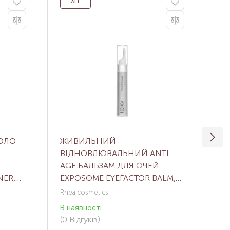
ХІТ
КОЛО
ЖИВИЛЬНИЙ
КР
ВІДНОВЛЮВАЛЬНИЙ ANTI-
ЛІ
AGE БАЛЬЗАМ ДЛЯ ОЧЕЙ
НА
NER,
EXPOSOME EYEFACTOR BALM,
DE
15 МЛ
CR
Rhea cosmetics
Med
В наявності
Нем
(0
Відгуків
)
(0
В