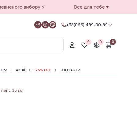
вненого вибору ⚡️
Все для тебе ♥️
+38(066) 499-00-99
+38(066) 499-00-99
Для замовлень на сайті
0
0
0
+38(099) 069-90-00
Магазин Київ
+38(050) 501-71-71
Магазин Харків
ОРИ
АКЦІЇ
-75% OFF
КОНТАКТИ
Оформлення замовлень на сайті
цілодобово, зв'язатися з нами можна з
11.00 до 19.00
ment, 15 мл