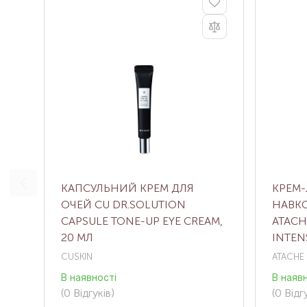
КАПСУЛЬНИЙ КРЕМ ДЛЯ
КРЕМ-
ОЧЕЙ CU DR.SOLUTION
НАВКО
CAPSULE TONE-UP EYE CREAM,
ATACH
20 МЛ
INTEN
МЛ
CUSKIN
ATACHE
В наявності
В наяв
(0
Відгуків
)
(0
Відгу