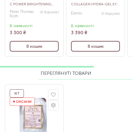
C POWER BRIGHTENING
COLLAGEN HYDRA-GEL EYE
HYDRA-GEL EYE PATCHES,
MASK, 6 ШТ
Peter Thomas
(0
Відгуків
)
Elemis
(0
Відгуків
)
60 ШТ
Roth
В наявності
В наявності
3 300
₴
3 390
₴
В кошик
В кошик
ПЕРЕГЛЯНУТІ ТОВАРИ
ХІТ
♥️ ОКСАНИ