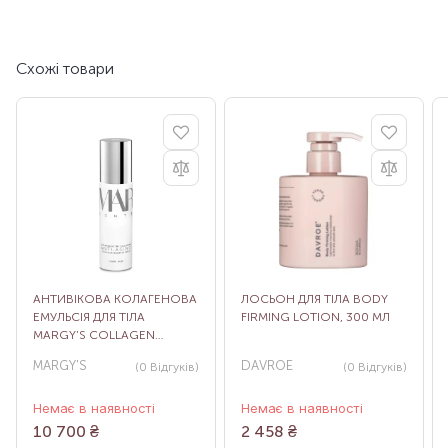
Схожі товари
АНТИВІКОВА КОЛАГЕНОВА
ЛОСЬОН ДЛЯ ТІЛА BODY
ЕМУЛЬСІЯ ДЛЯ ТІЛА
FIRMING LOTION, 300 МЛ
MARGY’S COLLAGEN
BOOSTER BODY SERUM,
MARGY'S
DAVROE
(0
Відгуків
)
(0
Відгуків
)
100 МЛ
Немає в наявності
Немає в наявності
10 700
₴
2 458
₴