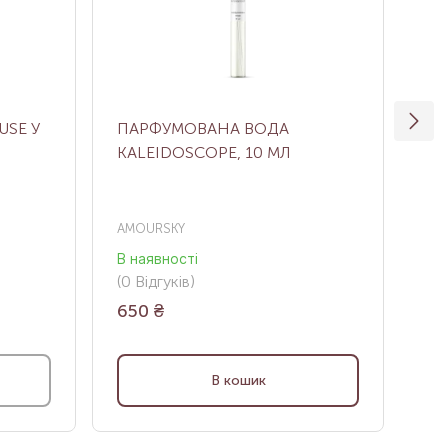
SE У
ПАРФУМОВАНА ВОДА
ПА
KALEIDOSCOPE, 10 МЛ
М
AMOURSKY
AM
В наявності
Нем
(0
Відгуків
)
(0
В
650
₴
2 
В кошик