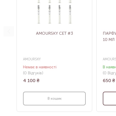
AMOURSKY СЕТ #3
ПАРФУ
10 МЛ
AMOURSKY
AMOURS
Немає в наявності
В наяв
(0
Відгуків
)
(0
Відгу
4 100
₴
650
₴
В кошик