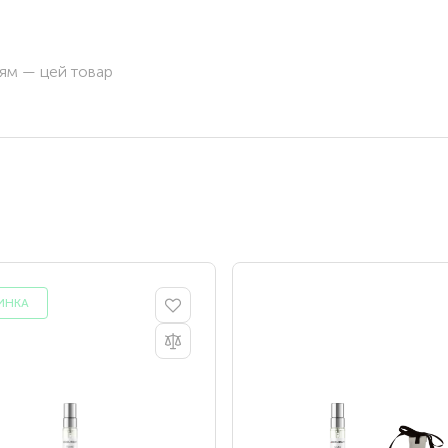
ням — цей товар
ИНКА