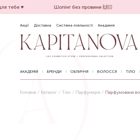
я тебе ♥️
Шопінг без провини 🙌🏻
Акції
Доставка
Система лояльності
Академія
АКАДЕМІЯ
БРЕНДИ
ОБЛИЧЧЯ
ВОЛОССЯ
ТІЛО
Головна
Каталог
Тіло
Парфумерія
Парфумована вод