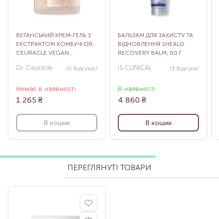
ВЕГАНСЬКИЙ КРЕМ-ГЕЛЬ З
БАЛЬЗАМ ДЛЯ ЗАХИСТУ ТА
ЕКСТРАКТОМ КОМБУЧІ DR.
ВІДНОВЛЕННЯ SHEALD
CEURACLE VEGAN
RECOVERY BALM, 60 Г
KOMBUCHA TEA GEL
Dr. Ceuracle
iS CLINICAL
(0
Відгуків
)
(3
Відгуки
)
CREAM, 75 Г
Немає в наявності
В наявності
1 265
₴
4 860
₴
В кошик
В кошик
ПЕРЕГЛЯНУТІ ТОВАРИ