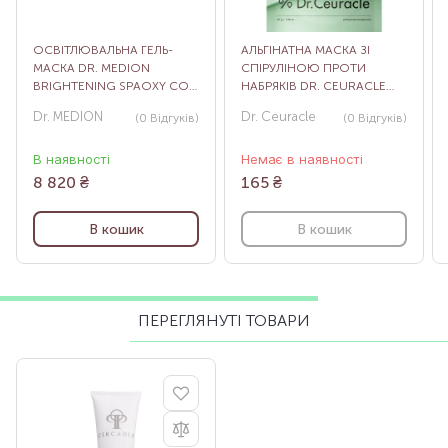
ОСВІТЛЮВАЛЬНА ГЕЛЬ-
АЛЬГІНАТНА МАСКА ЗІ
МАСКА DR. MEDION
СПІРУЛІНОЮ ПРОТИ
BRIGHTENING SPAOXY CO2
НАБРЯКІВ DR. CEURACLE
GEL MASK, 12 ШТ
EXPERT SPIRULINA
Dr. MEDION
Dr. Ceuracle
(0
Відгуків
)
(0
Відгуків
)
MODELING MASK, 30 Г
В наявності
Немає в наявності
8 820
₴
165
₴
В кошик
В кошик
ПЕРЕГЛЯНУТІ ТОВАРИ