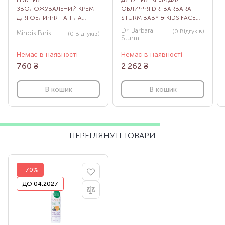
ЗВОЛОЖУВАЛЬНИЙ КРЕМ
ОБЛИЧЧЯ DR. BARBARA
ДЛЯ ОБЛИЧЧЯ ТА ТІЛА
STURM BABY & KIDS FACE
MINOIS PARIS CREAM FOR
CREAM, 50 МЛ
Dr. Barbara
(0
Відгуків
)
Minois Paris
(0
Відгуків
)
FACE AND BODY GENTLE,
Sturm
30 МЛ
Немає в наявності
Немає в наявності
760
₴
2 262
₴
В кошик
В кошик
ПЕРЕГЛЯНУТІ ТОВАРИ
-70%
ДО 04.2027