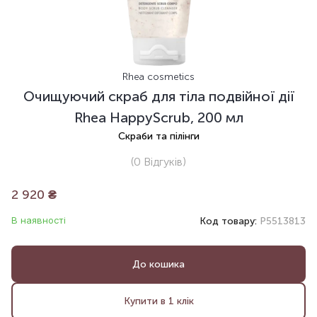
Rhea cosmetics
Очищуючий скраб для тіла подвійної дії
Rhea HappyScrub, 200 мл
Скраби та пілінги
(0
Відгуків
)
2 920
₴
В наявності
Код товару:
P5513813
До кошика
Купити в 1 клік