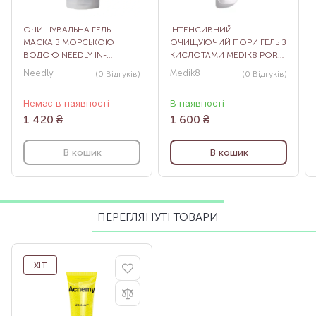
ОЧИЩУВАЛЬНА ГЕЛЬ-
ІНТЕНСИВНИЙ
МАСКА З МОРСЬКОЮ
ОЧИЩУЮЧИЙ ПОРИ ГЕЛЬ З
ВОДОЮ NEEDLY IN-
КИСЛОТАМИ MEDIK8 PORE
SHOWER SPA MASK, 180 Г
CLEANSE GEL INTENSE, 150
Needly
Medik8
(0
Відгуків
)
(0
Відгуків
)
МЛ
Немає в наявності
В наявності
1 420
₴
1 600
₴
В кошик
В кошик
ПЕРЕГЛЯНУТІ ТОВАРИ
ХІТ