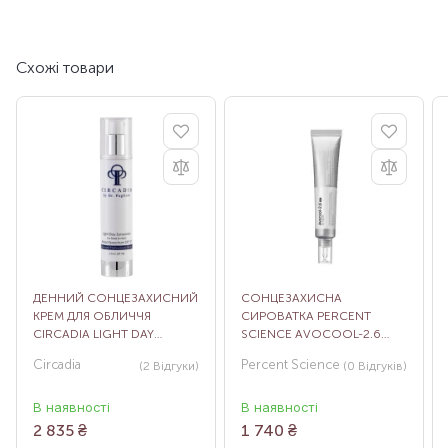
Схожі товари
ДЕННИЙ СОНЦЕЗАХИСНИЙ
СОНЦЕЗАХИСНА
КРЕМ ДЛЯ ОБЛИЧЧЯ
СИРОВАТКА PERCENT
CIRCADIA LIGHT DAY
SCIENCE AVOCOOL-2.6
SUNSCREEN BROAD
SUN SCREEN SERUM SPF50,
Circadia
Percent Science
(2
Відгуки
)
(0
Відгуків
)
SPECTRUM SPF37, 59 МЛ
40 МЛ
В наявності
В наявності
2 835
₴
1 740
₴