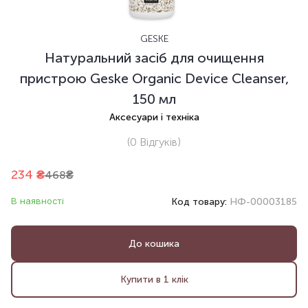
GESKE
Натуральний засіб для очищення
пристрою Geske Organic Device Cleanser,
150 мл
Аксесуари і техніка
(0
Відгуків
)
234
₴
468
₴
В наявності
Код товару:
НФ-00003185
До кошика
Купити в 1 клік