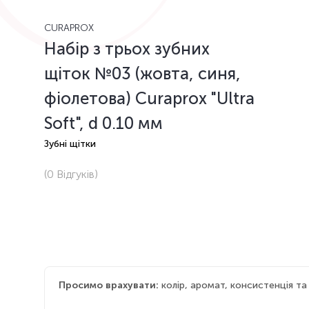
CURAPROX
Набір з трьох зубних
щіток №03 (жовта, синя,
фіолетова) Curaprox "Ultra
Soft", d 0.10 мм
Зубні щітки
(0
Відгуків
)
Просимо врахувати:
колір, аромат, консистенція т