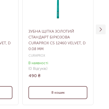
ЗУБНА ЩІТКА ЗОЛОТИЙ
НА
СТАНДАРТ БІРЮЗОВА
CU
VET, D
CURAPROX CS 12460 VELVET, D
SO
0.08 ММ
CURAPROX
CU
В наявності
В н
(0
Відгуків
)
(0
В
490
₴
80
В кошик