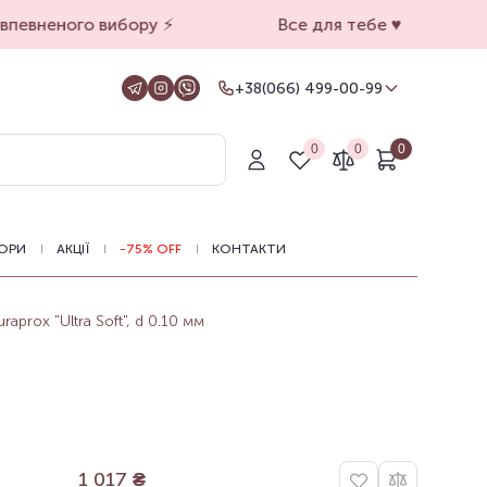
певненого вибору ⚡️
Все для тебе ♥️
+38(066) 499-00-99
+38(066) 499-00-99
Для замовлень на сайті
0
0
0
+38(099) 069-90-00
Магазин Київ
+38(050) 501-71-71
Магазин Харків
ОРИ
АКЦІЇ
-75% OFF
КОНТАКТИ
Оформлення замовлень на сайті
цілодобово, зв'язатися з нами можна з
11.00 до 19.00
aprox "Ultra Soft", d 0.10 мм
1 017
₴