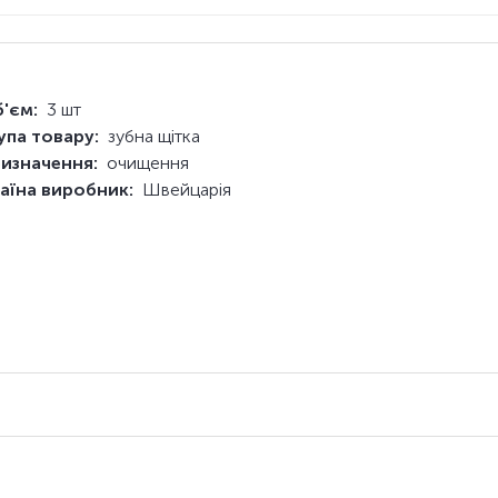
'єм:
3 шт
упа товару:
зубна щітка
изначення:
очищення
аїна виробник:
Швейцарія