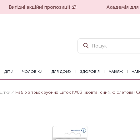
Вигідні акційні пропозиції 🎁
Академія для в
ДІТИ
ЧОЛОВІКИ
ДЛЯ ДОМУ
ЗДОРОВ'Я
МАКІЯЖ
НАБ
щітки
Набір з трьох зубних щіток №03 (жовта, синя, фіолетова) Cur