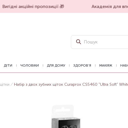
Вигідні акційні пропозиції 🎁
Академія для впев
ДІТИ
ЧОЛОВІКИ
ДЛЯ ДОМУ
ЗДОРОВ'Я
МАКІЯЖ
НАБ
щітки
Набір з двох зубних щіток Curaprox CS5460 "Ultra Soft" Whit