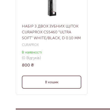
НАБІР З ДВОХ ЗУБНИХ ЩІТОК
CURAPROX CS5460 "ULTRA
SOFT" WHITE/BLACK, D 0.10 ММ
CURAPROX
В наявності
(
0
Відгуків
)
800
₴
В кошик