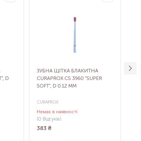
А
ЗУБНА ЩІТКА БЛАКИТНА
НА
", D
CURAPROX CS 3960 "SUPER
НА
SOFT", D 0.12 ММ
НА
OR
CURAPROX
CU
Немає в наявності
Нем
(0
Відгуків
)
(0
В
383
₴
65