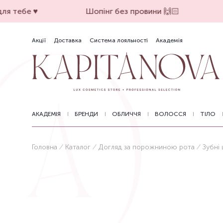
я тебе ♥️
Шопінг без провини 🙌🏻
Акції
Доставка
Система лояльності
Академія
АКАДЕМІЯ
БРЕНДИ
ОБЛИЧЧЯ
ВОЛОССЯ
ТІЛО
Головна
Каталог
Догляд за порожниною рота
Зубні 