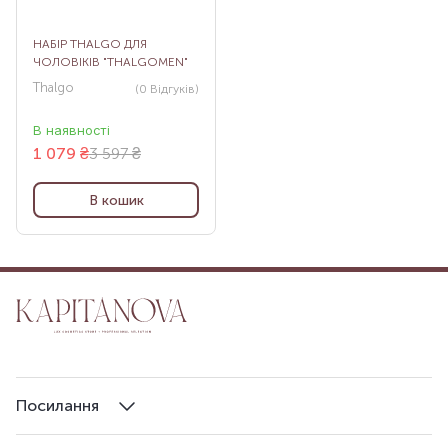
НАБІР THALGO ДЛЯ
ЧОЛОВІКІВ "THALGOMEN"
Thalgo
(0
Відгуків
)
В наявності
1 079
₴
3 597 ₴
В кошик
Посилання