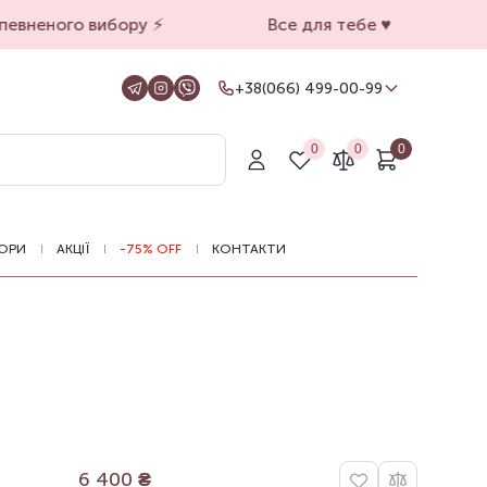
евненого вибору ⚡️
Все для тебе ♥️
+38(066) 499-00-99
+38(066) 499-00-99
Для замовлень на сайті
0
0
0
+38(099) 069-90-00
Магазин Київ
+38(050) 501-71-71
Магазин Харків
ОРИ
АКЦІЇ
-75% OFF
КОНТАКТИ
Оформлення замовлень на сайті
цілодобово, зв'язатися з нами можна з
11.00 до 19.00
6 400
₴