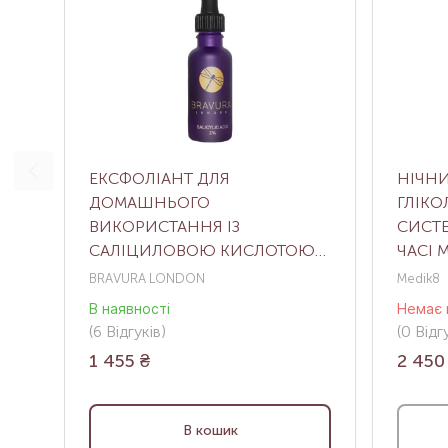
ЕКСФОЛІАНТ ДЛЯ
НІЧНИ
ДОМАШНЬОГО
ГЛІК
ВИКОРИСТАННЯ ІЗ
СИСТ
САЛІЦИЛОВОЮ КИСЛОТОЮ
ЧАСІ 
SALICYLIC ACID 2% PEEL, 30 МЛ
30 МЛ
BRAVURA LONDON
Medik8
В наявності
Немає 
(6
Відгуків
)
(0
Відгу
1 455
₴
2 450
В кошик