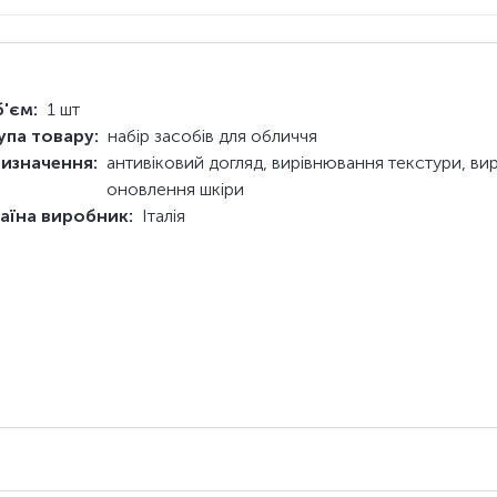
'єм:
1 шт
упа товару:
набір засобів для обличчя
изначення:
антивіковий догляд, вирівнювання текстури, вир
оновлення шкіри
аїна виробник:
Італія