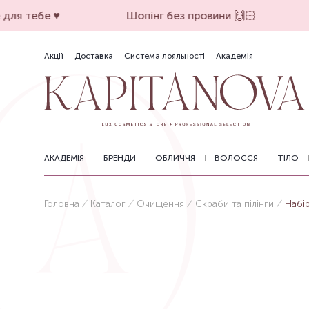
ля тебе ♥️
Шопінг без провини 🙌🏻
Акції
Доставка
Система лояльності
Академія
АКАДЕМІЯ
БРЕНДИ
ОБЛИЧЧЯ
ВОЛОССЯ
ТІЛО
Головна
Каталог
Очищення
Скраби та пілінги
Набі