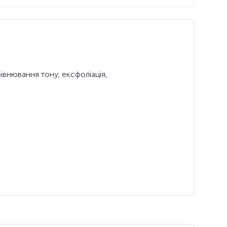
івнювання тону, ексфоліація,