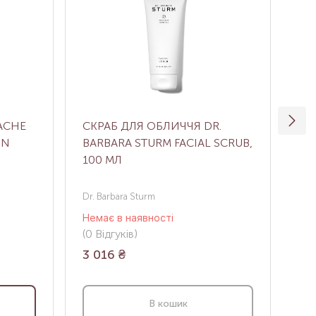
ACHE
СКРАБ ДЛЯ ОБЛИЧЧЯ DR.
ОЧ
ON
BARBARA STURM FACIAL SCRUB,
ОБ
100 МЛ
GE
Dr. Barbara Sturm
Pet
Немає в наявності
В н
(0
Відгуків
)
(0
В
3 016
₴
2 
В кошик