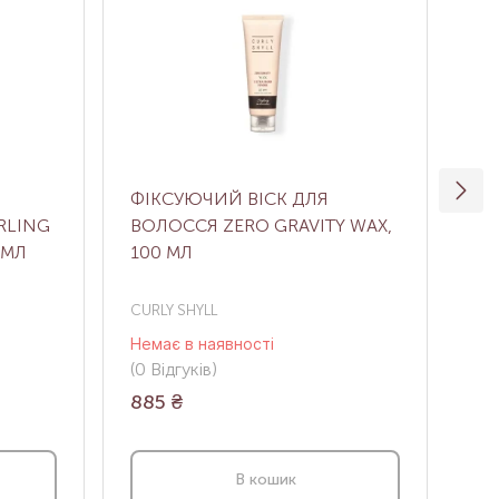
Я
ФІКСУЮЧИЙ ВІСК ДЛЯ
ФІ
RLING
ВОЛОССЯ ZERO GRAVITY WAX,
OI
 МЛ
100 МЛ
CURLY SHYLL
CUR
Немає в наявності
Нем
(0
Відгуків
)
(1
В
885
₴
91
В кошик