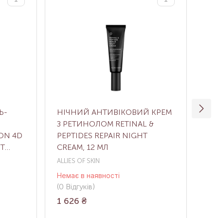
Ь-
НІЧНИЙ АНТИВІКОВИЙ КРЕМ
НІ
З РЕТИНОЛОМ RETINAL &
РЕ
ON 4D
PEPTIDES REPAIR NIGHT
CR
ST
CREAM, 12 МЛ
ALLIES OF SKIN
Med
Немає в наявності
Нем
(0
Відгуків
)
(0
В
1 626
₴
4 