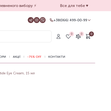
вненого вибору ⚡️
Все для тебе ♥️
+38(066) 499-00-99
+38(066) 499-00-99
Для замовлень на сайті
0
0
0
+38(099) 069-90-00
Магазин Київ
+38(050) 501-71-71
Магазин Харків
ОРИ
АКЦІЇ
-75% OFF
КОНТАКТИ
Оформлення замовлень на сайті
цілодобово, зв'язатися з нами можна з
11.00 до 19.00
ide Eye Cream, 15 мл