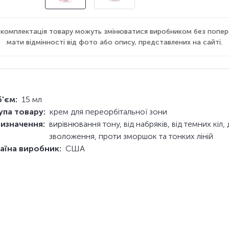
а комплектація товару можуть змінюватися виробником без попер
мати відмінності від фото або опису, представлених на сайті.
'єм:
15 мл
упа товару:
крем для переорбітальної зони
изначення:
вирівнювання тону, від набряків, від темних кіл,
зволоження, проти зморшок та тонких ліній
аїна виробник:
США