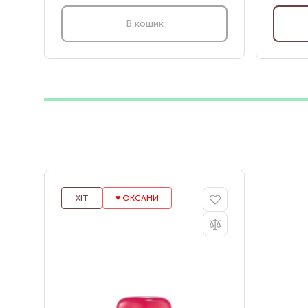
В кошик
ХІТ
♥️ ОКСАНИ