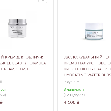
Й КРЕМ ДЛЯ ОБЛИЧЧЯ
ЗВОЛОЖУВАЛЬНИЙ ГЕЛ
SKILL BEAUTY FORMULA
КРЕМ З ГІАЛУРОНОВОЮ
 CREAM, 50 МЛ
КИСЛОТОЮ HYDRAFUSI
HYDRATING WATER BUR
CREAM, 50 МЛ
ll
Instytutum
ності
В наявності
уки
)
(12
Відгуків
)
₴
4 100
₴