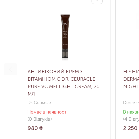
АНТИВІКОВИЙ КРЕМ З
НІЧНИ
ВІТАМІНОМ С DR. CEURACLE
DERMA
PURE VC MELLIGHT CREAM, 20
NIGHT
МЛ
Dr. Ceuracle
Dermaski
Немає в наявності
В наяв
(0
Відгуків
)
(4
Відг
980
₴
2 250