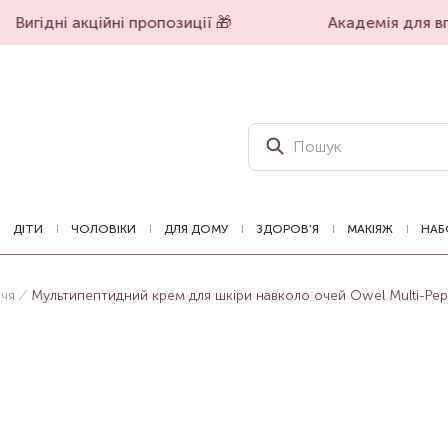
Вигідні акційні пропозиції 🎁
Академія для впе
ДІТИ
ЧОЛОВІКИ
ДЛЯ ДОМУ
ЗДОРОВ'Я
МАКІЯЖ
НАБ
ччя
Мультипептидний крем для шкіри навколо очей Owel Multi-Pept