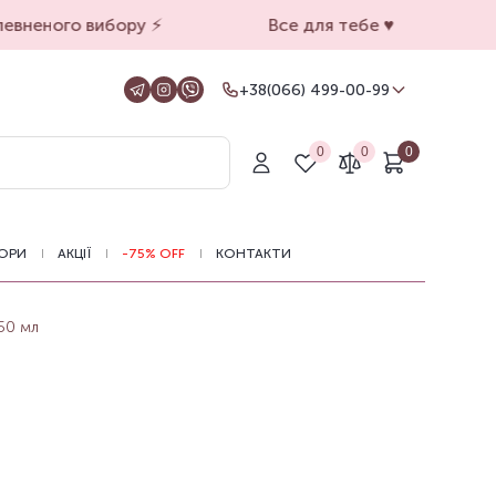
вненого вибору ⚡️
Все для тебе ♥️
+38(066) 499-00-99
+38(066) 499-00-99
Для замовлень на сайті
0
0
0
+38(099) 069-90-00
Магазин Київ
+38(050) 501-71-71
Магазин Харків
ОРИ
АКЦІЇ
-75% OFF
КОНТАКТИ
Оформлення замовлень на сайті
цілодобово, зв'язатися з нами можна з
11.00 до 19.00
 50 мл