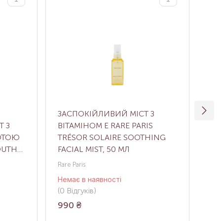
ЗАСПОКІЙЛИВИЙ МІСТ З
ЗВ
 З
ВІТАМІНОМ Е RARE PARIS
ОБ
ОТОЮ
TRÉSOR SOLAIRE SOOTHING
HY
OUTH
FACIAL MIST, 50 МЛ
Rare Paris
Dr.
Немає в наявності
Нем
(0
Відгуків
)
(0
В
990
₴
4 