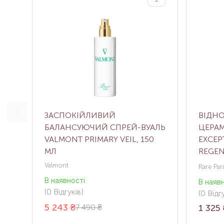
ЗАСПОКІЙЛИВИЙ
ВІДН
БАЛАНСУЮЧИЙ СПРЕЙ-ВУАЛЬ
ЦЕРАМ
VALMONT PRIMARY VEIL, 150
EXCEP
МЛ
REGEN
120 М
Valmont
Rare Par
В наявності
В наяв
(0
Відгуків
)
(0
Відгу
5 243
₴
7 490 ₴
1 325