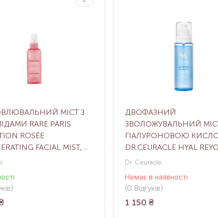
ОВЛЮВАЛЬНИЙ МІСТ З
ДВОФАЗНИЙ
ІДАМИ RARE PARIS
ЗВОЛОЖУВАЛЬНИЙ МІСТ
TION ROSÉE
ГІАЛУРОНОВОЮ КИСЛ
ERATING FACIAL MIST,
DR.CEURACLE HYAL REY
Л
OIL DROP MIST, 125 МЛ
is
Dr. Ceuracle
ності
Немає в наявності
ків
)
(0
Відгуків
)
₴
1 150
₴