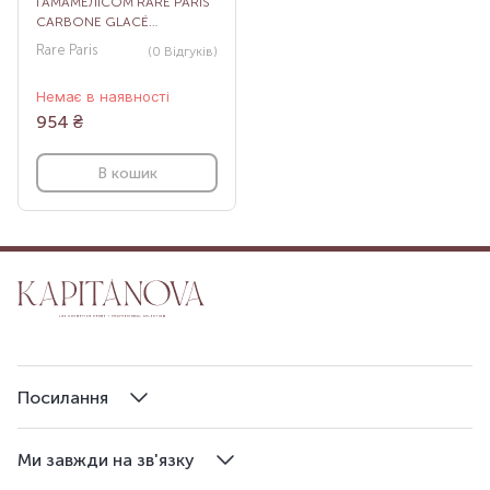
ГАМАМЕЛІСОМ RARE PARIS
CARBONE GLACÉ
PURIFYING MICELLAR
Rare Paris
(0
Відгуків
)
WATER, 100 МЛ
Немає в наявності
954
₴
В кошик
Посилання
Ми завжди на зв'язку