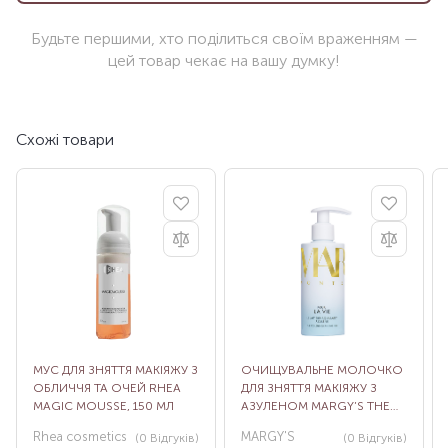
Будьте першими, хто поділиться своїм враженням —
цей товар чекає на вашу думку!
Схожі товари
МУС ДЛЯ ЗНЯТТЯ МАКІЯЖУ З
ОЧИЩУВАЛЬНЕ МОЛОЧКО
ОБЛИЧЧЯ ТА ОЧЕЙ RHEA
ДЛЯ ЗНЯТТЯ МАКІЯЖУ З
MAGIC MOUSSE, 150 МЛ
АЗУЛЕНОМ MARGY’S THE
AZULENE CLEANSING MILK,
Rhea cosmetics
MARGY'S
(0
Відгуків
)
(0
Відгуків
)
200 МЛ