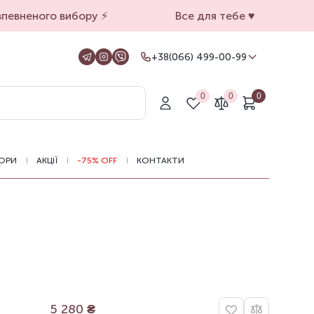
евненого вибору ⚡️
Все для тебе ♥️
+38(066) 499-00-99
+38(066) 499-00-99
Для замовлень на сайті
0
0
0
+38(099) 069-90-00
Магазин Київ
+38(050) 501-71-71
Магазин Харків
ОРИ
АКЦІЇ
-75% OFF
КОНТАКТИ
Оформлення замовлень на сайті
цілодобово, зв'язатися з нами можна з
11.00 до 19.00
5 280
₴