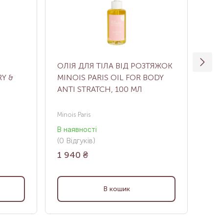
ОЛІЯ ДЛЯ ТІЛА ВІД РОЗТЯЖОК
ОЛ
Y &
MINOIS PARIS OIL FOR BODY
ВО
ANTI STRATCH, 100 МЛ
OR
OI
Minois Paris
LA 
В наявності
Нем
(0
Відгуків
)
(0
В
1 940
₴
63
В кошик