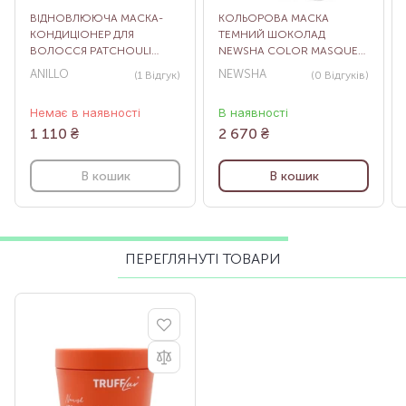
ВІДНОВЛЮЮЧА МАСКА-
КОЛЬОРОВА МАСКА
КОНДИЦІОНЕР ДЛЯ
ТЕМНИЙ ШОКОЛАД
ВОЛОССЯ PATCHOULI
NEWSHA COLOR MASQUE
GARDEN DAMAGE REPAIR
DARK CHOCOLATE, 500 МЛ
ANILLO
NEWSHA
(1
Відгук
)
(0
Відгуків
)
HAIR TREATMENT, 150 МЛ
Немає в наявності
В наявності
1 110
₴
2 670
₴
В кошик
В кошик
ПЕРЕГЛЯНУТІ ТОВАРИ