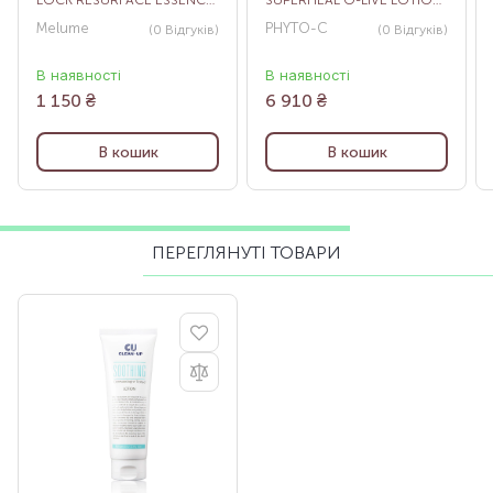
LOCK RESURFACE ESSENCE,
SUPERHEAL O-LIVE LOTION,
30 МЛ
60 МЛ
Melume
PHYTO-C
(0
Відгуків
)
(0
Відгуків
)
В наявності
В наявності
1 150
₴
6 910
₴
В кошик
В кошик
ПЕРЕГЛЯНУТІ ТОВАРИ