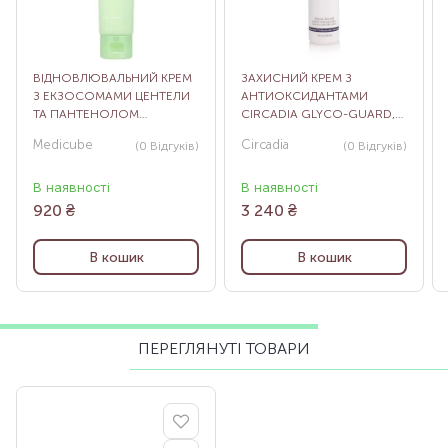
ВІДНОВЛЮВАЛЬНИЙ КРЕМ
ЗАХИСНИЙ КРЕМ З
З ЕКЗОСОМАМИ ЦЕНТЕЛИ
АНТИОКСИДАНТАМИ
ТА ПАНТЕНОЛОМ
CIRCADIA GLYCO-GUARD,
MEDICUBE EXOSOME CICA
59 МЛ
Medicube
Circadia
(0
Відгуків
)
(0
Відгуків
)
CREAM, 50 МЛ
В наявності
В наявності
920
₴
3 240
₴
В кошик
В кошик
ПЕРЕГЛЯНУТІ ТОВАРИ