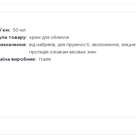
'єм:
50 мл
упа товару:
крем для обличчя
изначення:
від набряків, для пружності, зволоження, зміцне
протидія ознакам вікових змін
аїна виробник:
Італія