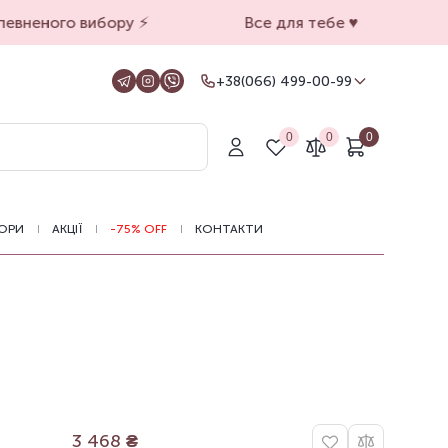
вненого вибору ⚡️
Все для тебе ♥️
+38(066) 499-00-99
+38(066) 499-00-99
Для замовлень на сайті
0
0
0
+38(099) 069-90-00
Магазин Київ
+38(050) 501-71-71
Магазин Харків
ОРИ
АКЦІЇ
-75% OFF
КОНТАКТИ
Оформлення замовлень на сайті
цілодобово, зв'язатися з нами можна з
11.00 до 19.00
3 468
₴