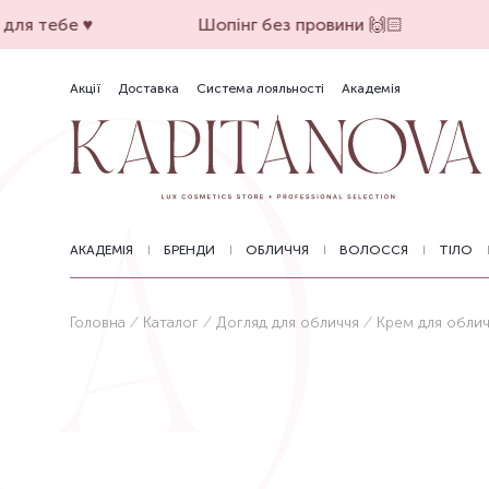
ля тебе ♥️
Шопінг без провини 🙌🏻
Акції
Доставка
Система лояльності
Академія
АКАДЕМІЯ
БРЕНДИ
ОБЛИЧЧЯ
ВОЛОССЯ
ТІЛО
Головна
Каталог
Догляд для обличчя
Крем для обли