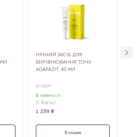
НІЧНИЙ ЗАСІБ ДЛЯ
ЗВ
 МЛ
ВИРІВНЮВАННЯ ТОНУ
ЖЕ
ADAPAZIT, 40 МЛ
CO
М
ACNEMY
Med
В наявності
В н
(1
Відгук
)
(0
В
1 239
₴
1 
В кошик